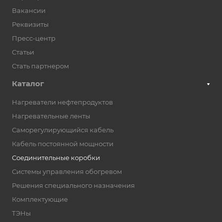
до 550 В
Вакансии
Максимальный ток
Реквизиты
до 50 А
Пресс-центр
Габаритные
Статьи
размеры
160×160×94,5 мм
Стать партнером
Общий вес
Каталог
1,76 кг
Гарантия
Нагреватели нефтепродуктов
производителя
Нагревательные ленты
36 месяцев
Саморегулирующийся кабель
Кабель постоянной мощности
Соединительные коробки
Системы управления обогревом
Решения специального назначения
Комплектующие
ТЭНы