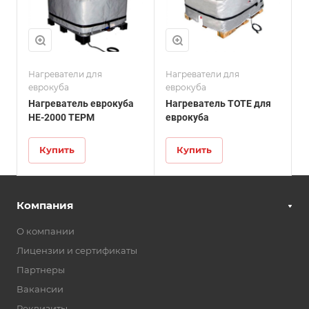
120В - 1440Вт,
220В - 2880Вт
Температура
нагрева
до 71°С
Нагреватели для
Нагреватели для
еврокуба
Степень защиты от
еврокуба
влаги
Нагреватель еврокуба
Нагреватель TOTE для
IP54
НЕ-2000 ТЕРМ
еврокуба
Способ крепления
Регулируемые
Купить
Купить
ремни с
пряжками
Габариты
Компания
см. информацию
для заказа
О компании
Гарантия
Лицензии и сертификаты
производителя
1 год
Партнеры
Вакансии
Реквизиты