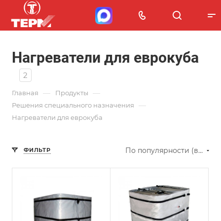
Нагреватели для еврокуба
2
—
—
Главная
Продукты
—
Решения специального назначения
Нагреватели для еврокуба
По популярности (возрастание)
ФИЛЬТР
Напряжение
питания
120В/240В
Мощность