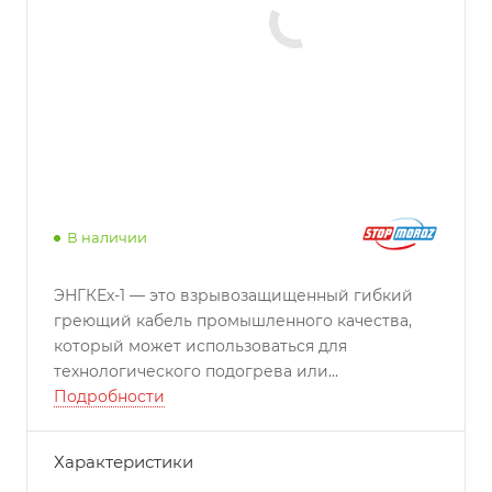
В наличии
ЭНГКЕх-1 — это взрывозащищенный гибкий
греющий кабель промышленного качества,
который может использоваться для
технологического подогрева или
поддержания заданных температур до +180°С,
Подробности
в том числе во взрывоопасных зонах.
Характеристики