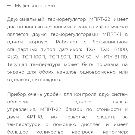
Муфельные печи
Двухканальный терморегулятор
МПРТ-22
имеет
два полностью независимых канала и фактически
является двумя терморегуляторами
МПРТ-11
в
одном корпусе. Работает с большинством
стандартных типов датчиков: ТХА, ТХК, Pt100,
Pt50,
ТСП-100П
,
ТСП-50П
,
ТСМ-50
М,
KTY-81-110
.
Текущая температура может быть показана на
экране для обоих каналов одновременно или
отдельно для каждого.
Прибор очень удобен для контроля двух систем
обогрева с одного пульта
управления.
МПРТ-22
близок по стоимости к
двум
АРТ-18
, но позволяет следить за
температурой с помощью дисплея и имеет
большее количество настроек, например: