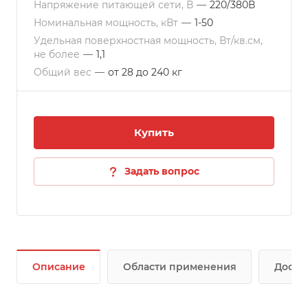
Напряжение питающей сети, В
—
220/380В
Номинальная мощность, кВт
—
1-50
Удельная поверхностная мощность, Вт/кв.см,
не более
—
1,1
Общий вес
—
от 28 до 240 кг
Купить
Задать вопрос
Описание
Области применения
Доста