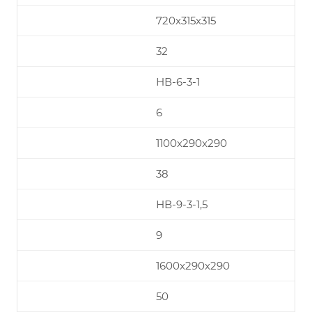
720х315х315
32
НВ-6-3-1
6
1100х290х290
38
НВ-9-3-1,5
9
1600х290х290
50