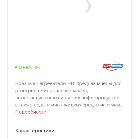
В наличии
Врезные нагреватели НВ предназначены для
разогрева минеральных масел,
легкозастывающих и вязких нефтепродуктов,
а также воды и иных жидких сред в наземных
резервуарах и хранилищах в зонах, не
Подробности
являющихся взрывоопасными по ПУЭ.
Характеристики