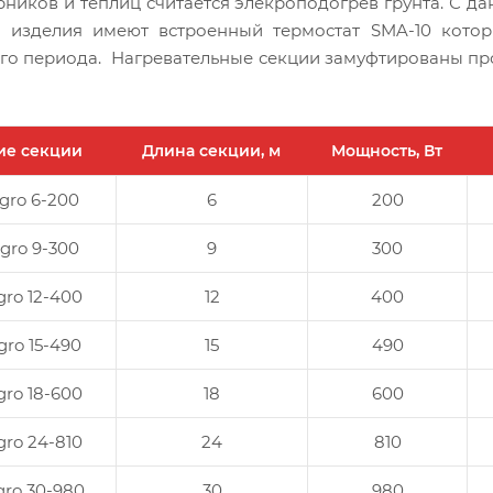
иков и теплиц считается элекроподогрев грунта. С да
е изделия имеют встроенный термостат SMA-10 кото
дного периода. Нагревательные секции замуфтированы 
ие секции
Длина секции, м
Мощность, Вт
gro 6-200
6
200
gro 9-300
9
300
gro 12-400
12
400
gro 15-490
15
490
gro 18-600
18
600
gro 24-810
24
810
gro 30-980
30
980