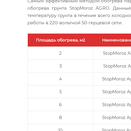
Самым эффективным методом обогрева парн
обогрева грунта StopMoroz AGRO. Данны
температуру грунта в течение всего холо
работы в 220-вольтной 50-герцевой сети.
Площадь обогрева, м2
Наименован
2
StopMoroz A
3
StopMoroz A
4
StopMoroz A
5
StopMoroz A
6
StopMoroz A
8
StopMoroz A
10
StopMoroz A