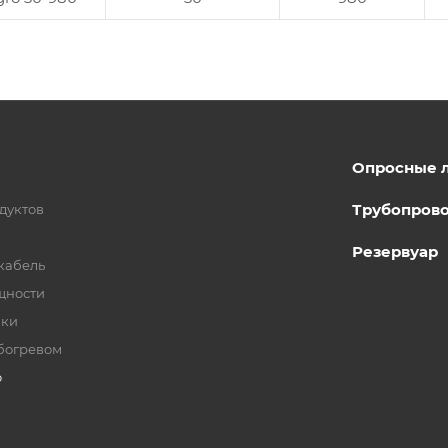
Опросные 
Трубопров
дуктов
Резервуар
кабель
щности
бки
богревом
о