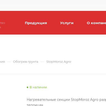
Продукция
Услуги
О компан
тво
и
—
—
ния
Обогрев грунта
StopMoroz Agro
В наличии
Нагревательные секции StopMoroz Agro раз
теплицах.