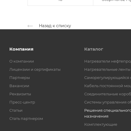
Назад к списку
Компания
Каталог
О компании
Нагреватели нефтепро
Лицензии и сертификаты
Нагревательные ленты
Партнеры
Саморегулирующийся 
Вакансии
Кабель постоянной мо
Реквизиты
Соединительные коро
Пресс-центр
Системы управления о
Статьи
Решения специальног
назначения
Стать партнером
Комплектующие