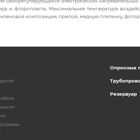
я саморегулирующихся электрических нагревательных ле
ра и фторопласта. Максимальная температура воздейст
иленовой композиции, припой, медную плетенку, фотор
Опросные 
Трубопров
дуктов
Резервуар
кабель
щности
бки
богревом
о