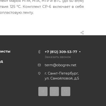
нт марок НТМ, НТА, НТР и ВТС (до 50 Вт/м)
вия 125 °С. Комплект СР-6 включает в себя
опластовую ленту.
листы
+7 (812) 309-53-77
Заказать звонок
од
term@obogrev.net
г. Санкт-Петербург,
ул. Самойловой, д.5