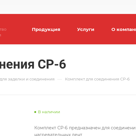
Продукция
Услуги
О компан
тво
и
нения СР-6
—
для заделки и соединения
Комплект для соединения СР-6
В наличии
Комплект СP-6 предназначен для соединен
нагревательных лент