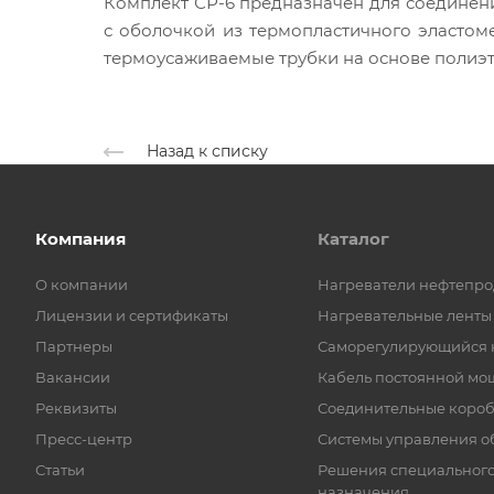
Комплект СР-6 предназначен для соединени
с оболочкой из термопластичного эластоме
термоусаживаемые трубки на основе полиэт
Назад к списку
Компания
Каталог
О компании
Нагреватели нефтепро
Лицензии и сертификаты
Нагревательные ленты
Партнеры
Саморегулирующийся 
Вакансии
Кабель постоянной мо
Реквизиты
Соединительные коро
Пресс-центр
Системы управления о
Статьи
Решения специальног
назначения